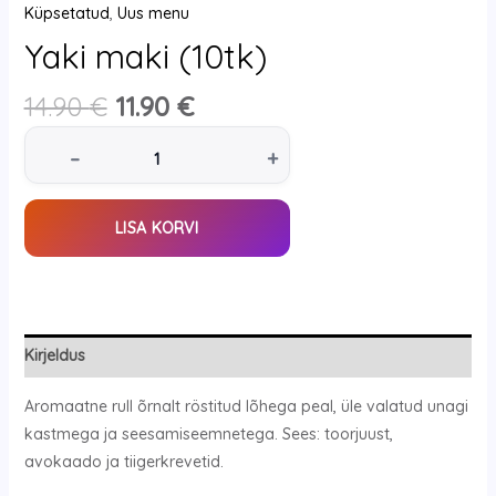
Küpsetatud
,
Uus menu
Yaki maki (10tk)
14.90
€
11.90
€
–
+
LISA KORVI
Kirjeldus
Aromaatne rull õrnalt röstitud lõhega peal, üle valatud unagi
kastmega ja seesamiseemnetega. Sees: toorjuust,
avokaado ja tiigerkrevetid.