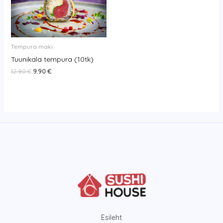
12.90 €.
9.90 €.
Tempura maki
Tuunikala tempura (10tk)
12.90
€
9.90
€
Esileht