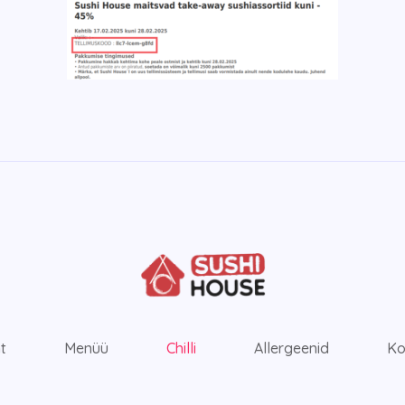
ht
Menüü
Chilli
Allergeenid
Ko