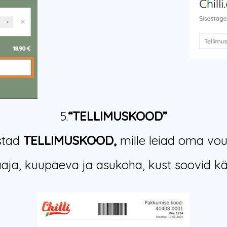
5.
“TELLIMUSKOOD”
stad
TELLIMUSKOOD
,
mille leiad oma vou
laaja, kuupäeva ja asukoha, kust soovid k