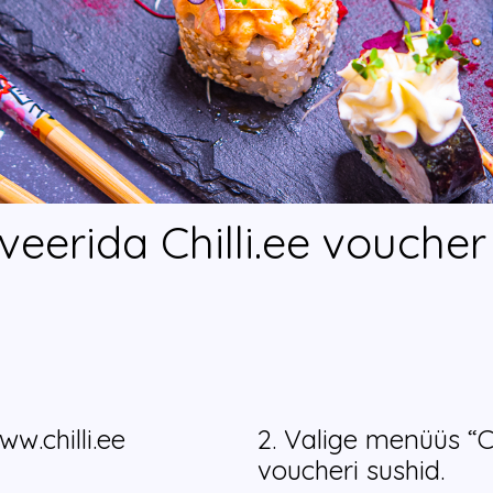
veerida Chilli.ee voucher
w.chilli.ee
2. Valige menüüs “C
voucheri sushid.