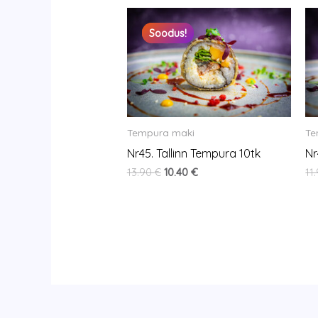
Original
Current
price
price
Soodus!
Soodus!
was:
is:
13.90 €.
10.40 €.
Tempura maki
Te
Nr45. Tallinn Tempura 10tk
Nr
13.90
€
10.40
€
11