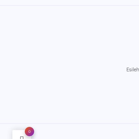
Esile
0