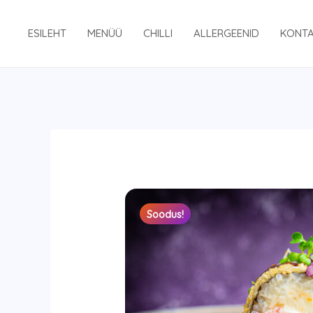
Skip
to
ESILEHT
MENÜÜ
CHILLI
ALLERGEENID
KONT
content
Soodus!