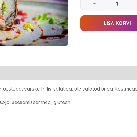
–
LISA KORVI
rjuustuga, värske frillis-salatiga, üle valatud unagi kastme
 soja, seesamiseemned, gluteen.