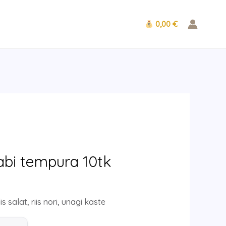
0,00 €
rent
e
abi tempura 10tk
 €.
is salat, riis nori, unagi kaste