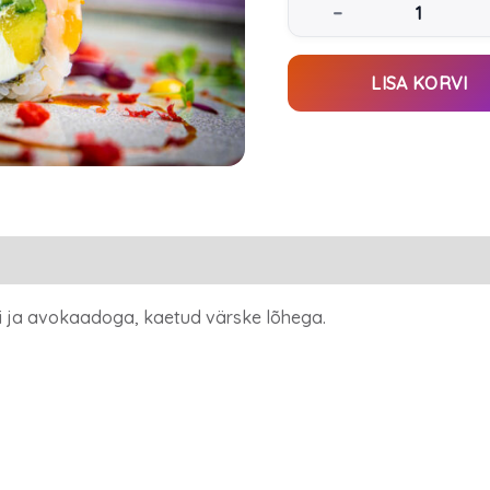
–
LISA KORVI
rgi ja avokaadoga, kaetud värske lõhega.