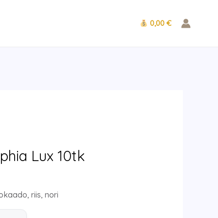
0,00 €
rent
ce
lphia Lux 10tk
0 €.
kaado, riis, nori