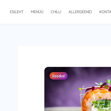
Skip
to
ESILEHT
MENÜÜ
CHILLI
ALLERGEENID
KONT
content
Soodus!