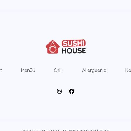
ht
Menüü
Chilli
Allergeenid
Ko