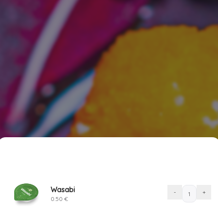
SINU TELLIMUS
1
akaste ja wasabi tuleb era
Wasabi
Wasabi
-
+
0.50
€
quantity