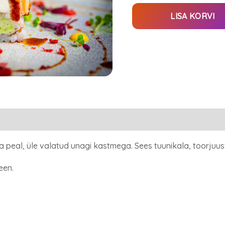
LISA KORVI
a peal, üle valatud unagi kastmega. Sees tuunikala, toorjuust
een.