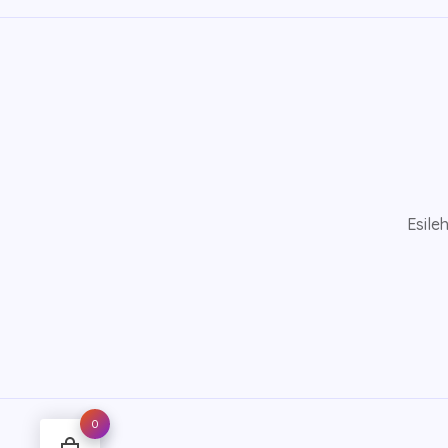
Esile
0