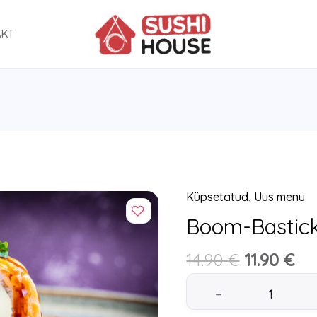
AKT
Küpsetatud
Original
,
Uus menu
Cu
Boom-
price
pr
Boom-Bastick
Bastick
was:
is:
(10tk)
14.90
€
14.90 €.
11.90
€
11.
quantity
–