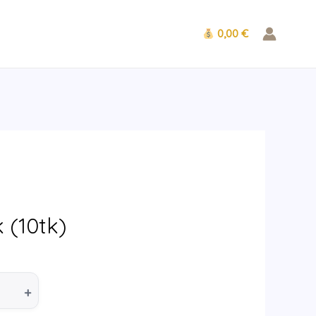
0,00 €
rrent
ice
 (10tk)
90 €.
+