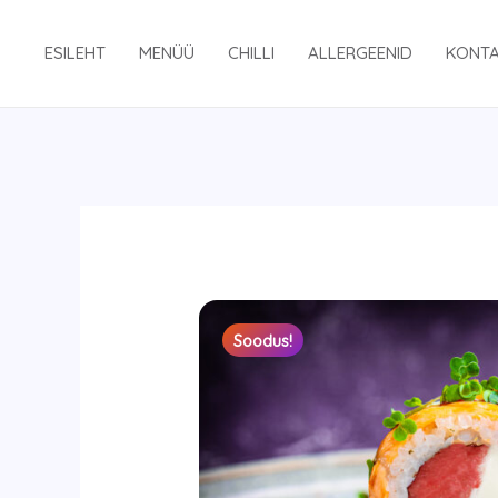
Skip
to
ESILEHT
MENÜÜ
CHILLI
ALLERGEENID
KONT
content
Soodus!